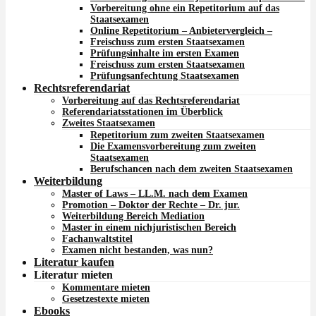
Vorbereitung ohne ein Repetitorium auf das
Staatsexamen
Online Repetitorium – Anbietervergleich –
Freischuss zum ersten Staatsexamen
Prüfungsinhalte im ersten Examen
Freischuss zum ersten Staatsexamen
Prüfungsanfechtung Staatsexamen
Rechtsreferendariat
Vorbereitung auf das Rechtsreferendariat
Referendariatsstationen im Überblick
Zweites Staatsexamen
Repetitorium zum zweiten Staatsexamen
Die Examensvorbereitung zum zweiten
Staatsexamen
Berufschancen nach dem zweiten Staatsexamen
Weiterbildung
Master of Laws – LL.M. nach dem Examen
Promotion – Doktor der Rechte – Dr. jur.
Weiterbildung Bereich Mediation
Master in einem nichjuristischen Bereich
Fachanwaltstitel
Examen nicht bestanden, was nun?
Literatur kaufen
Literatur mieten
Kommentare mieten
Gesetzestexte mieten
Ebooks