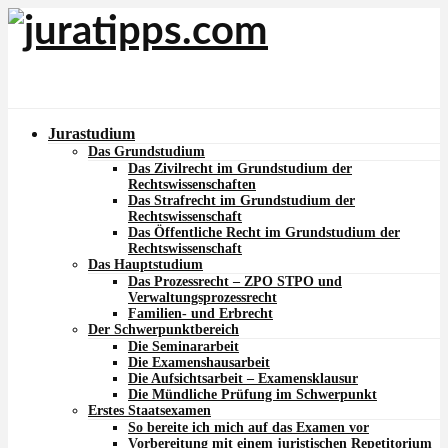
Jurastudium
Das Grundstudium
Das Zivilrecht im Grundstudium der
Rechtswissenschaften
Das Strafrecht im Grundstudium der
Rechtswissenschaft
Das Öffentliche Recht im Grundstudium der
Rechtswissenschaft
Das Hauptstudium
Das Prozessrecht – ZPO STPO und
Verwaltungsprozessrecht
Familien- und Erbrecht
Der Schwerpunktbereich
Die Seminararbeit
Die Examenshausarbeit
Die Aufsichtsarbeit – Examensklausur
Die Mündliche Prüfung im Schwerpunkt
Erstes Staatsexamen
So bereite ich mich auf das Examen vor
Vorbereitung mit einem juristischen Repetitorium