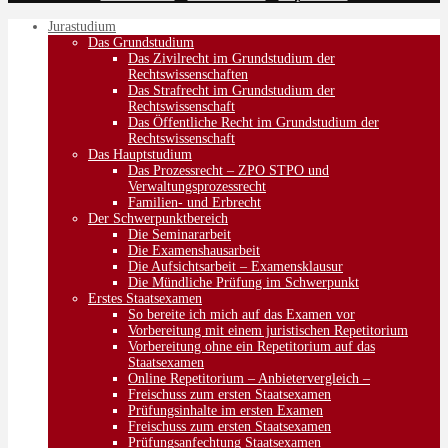
Jurastudium
Das Grundstudium
Das Zivilrecht im Grundstudium der
Rechtswissenschaften
Das Strafrecht im Grundstudium der
Rechtswissenschaft
Das Öffentliche Recht im Grundstudium der
Rechtswissenschaft
Das Hauptstudium
Das Prozessrecht – ZPO STPO und
Verwaltungsprozessrecht
Familien- und Erbrecht
Der Schwerpunktbereich
Die Seminararbeit
Die Examenshausarbeit
Die Aufsichtsarbeit – Examensklausur
Die Mündliche Prüfung im Schwerpunkt
Erstes Staatsexamen
So bereite ich mich auf das Examen vor
Vorbereitung mit einem juristischen Repetitorium
Vorbereitung ohne ein Repetitorium auf das
Staatsexamen
Online Repetitorium – Anbietervergleich –
Freischuss zum ersten Staatsexamen
Prüfungsinhalte im ersten Examen
Freischuss zum ersten Staatsexamen
Prüfungsanfechtung Staatsexamen