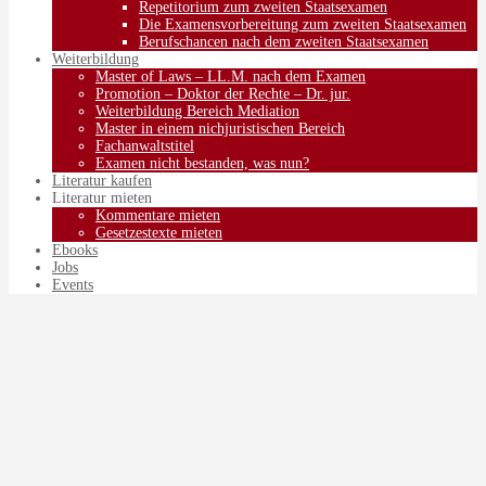
Repetitorium zum zweiten Staatsexamen
Die Examensvorbereitung zum zweiten Staatsexamen
Berufschancen nach dem zweiten Staatsexamen
Weiterbildung
Master of Laws – LL.M. nach dem Examen
Promotion – Doktor der Rechte – Dr. jur.
Weiterbildung Bereich Mediation
Master in einem nichjuristischen Bereich
Fachanwaltstitel
Examen nicht bestanden, was nun?
Literatur kaufen
Literatur mieten
Kommentare mieten
Gesetzestexte mieten
Ebooks
Jobs
Events