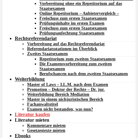
Vorbereitung ohne ein Repetitorium auf das
Staatsexamen
Online Repetitorium – Anbietervergleich –
Freischuss zum ersten Staatsexamen
Prüfungsinhalte im ersten Examen
Freischuss zum ersten Staatsexamen
Prüfungsanfechtung Staatsexamen
Rechtsreferendariat
Vorbereitung auf das Rechtsreferendariat
Referendariatsstationen im Überblick
Zweites Staatsexamen
Repetitorium zum zweiten Staatsexamen
Die Examensvorbereitung zum zweiten
Staatsexamen
Berufschancen nach dem zweiten Staatsexamen
Weiterbildung
Master of Laws – LL.M. nach dem Examen
Promotion – Doktor der Rechte – Dr. jur.
Weiterbildung Bereich Mediation
Master in einem nichjuristischen Bereich
Fachanwaltstitel
Examen nicht bestanden, was nun?
Literatur kaufen
Literatur mieten
Kommentare mieten
Gesetzestexte mieten
Ebooks