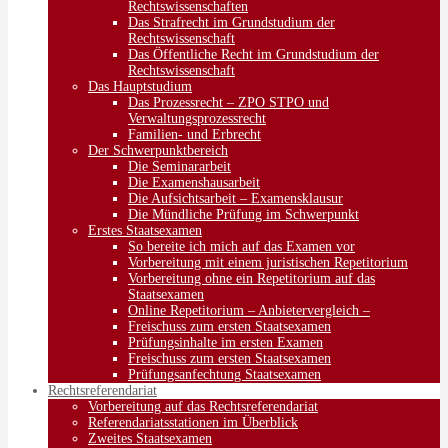
Rechtswissenschaften
Das Strafrecht im Grundstudium der
Rechtswissenschaft
Das Öffentliche Recht im Grundstudium der
Rechtswissenschaft
Das Hauptstudium
Das Prozessrecht – ZPO STPO und
Verwaltungsprozessrecht
Familien- und Erbrecht
Der Schwerpunktbereich
Die Seminararbeit
Die Examenshausarbeit
Die Aufsichtsarbeit – Examensklausur
Die Mündliche Prüfung im Schwerpunkt
Erstes Staatsexamen
So bereite ich mich auf das Examen vor
Vorbereitung mit einem juristischen Repetitorium
Vorbereitung ohne ein Repetitorium auf das
Staatsexamen
Online Repetitorium – Anbietervergleich –
Freischuss zum ersten Staatsexamen
Prüfungsinhalte im ersten Examen
Freischuss zum ersten Staatsexamen
Prüfungsanfechtung Staatsexamen
Rechtsreferendariat
Vorbereitung auf das Rechtsreferendariat
Referendariatsstationen im Überblick
Zweites Staatsexamen