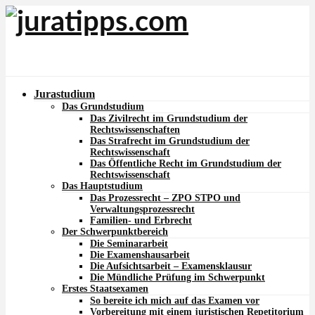
Jurastudium
Das Grundstudium
Das Zivilrecht im Grundstudium der
Rechtswissenschaften
Das Strafrecht im Grundstudium der
Rechtswissenschaft
Das Öffentliche Recht im Grundstudium der
Rechtswissenschaft
Das Hauptstudium
Das Prozessrecht – ZPO STPO und
Verwaltungsprozessrecht
Familien- und Erbrecht
Der Schwerpunktbereich
Die Seminararbeit
Die Examenshausarbeit
Die Aufsichtsarbeit – Examensklausur
Die Mündliche Prüfung im Schwerpunkt
Erstes Staatsexamen
So bereite ich mich auf das Examen vor
Vorbereitung mit einem juristischen Repetitorium