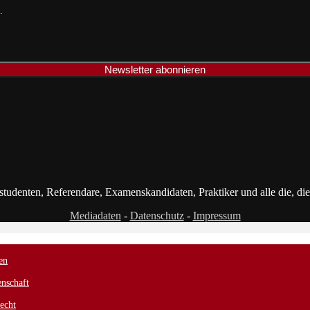
.
astudenten, Referendare, Examenskandidaten, Praktiker und alle die, di
Mediadaten
-
Datenschutz
-
Impressum
en
nschaft
echt