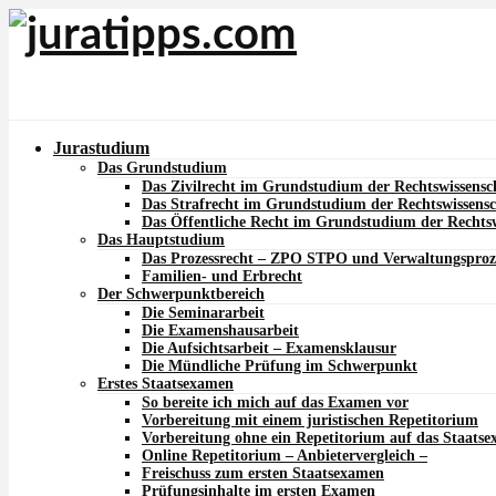
Jurastudium
Das Grundstudium
Das Zivilrecht im Grundstudium der Rechtswissensc
Das Strafrecht im Grundstudium der Rechtswissensc
Das Öffentliche Recht im Grundstudium der Rechtsw
Das Hauptstudium
Das Prozessrecht – ZPO STPO und Verwaltungsproz
Familien- und Erbrecht
Der Schwerpunktbereich
Die Seminararbeit
Die Examenshausarbeit
Die Aufsichtsarbeit – Examensklausur
Die Mündliche Prüfung im Schwerpunkt
Erstes Staatsexamen
So bereite ich mich auf das Examen vor
Vorbereitung mit einem juristischen Repetitorium
Vorbereitung ohne ein Repetitorium auf das Staats
Online Repetitorium – Anbietervergleich –
Freischuss zum ersten Staatsexamen
Prüfungsinhalte im ersten Examen