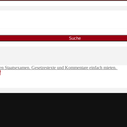
Suche
n