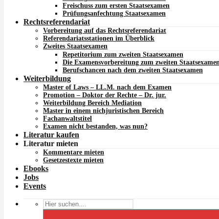
Freischuss zum ersten Staatsexamen
Prüfungsanfechtung Staatsexamen
Rechtsreferendariat
Vorbereitung auf das Rechtsreferendariat
Referendariatsstationen im Überblick
Zweites Staatsexamen
Repetitorium zum zweiten Staatsexamen
Die Examensvorbereitung zum zweiten Staatsexame
Berufschancen nach dem zweiten Staatsexamen
Weiterbildung
Master of Laws – LL.M. nach dem Examen
Promotion – Doktor der Rechte – Dr. jur.
Weiterbildung Bereich Mediation
Master in einem nichjuristischen Bereich
Fachanwaltstitel
Examen nicht bestanden, was nun?
Literatur kaufen
Literatur mieten
Kommentare mieten
Gesetzestexte mieten
Ebooks
Jobs
Events