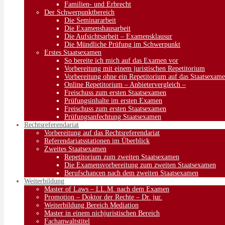
Familien- und Erbrecht
Der Schwerpunktbereich
Die Seminararbeit
Die Examenshausarbeit
Die Aufsichtsarbeit – Examensklausur
Die Mündliche Prüfung im Schwerpunkt
Erstes Staatsexamen
So bereite ich mich auf das Examen vor
Vorbereitung mit einem juristischen Repetitorium
Vorbereitung ohne ein Repetitorium auf das Staatsexam
Online Repetitorium – Anbietervergleich –
Freischuss zum ersten Staatsexamen
Prüfungsinhalte im ersten Examen
Freischuss zum ersten Staatsexamen
Prüfungsanfechtung Staatsexamen
Rechtsreferendariat
Vorbereitung auf das Rechtsreferendariat
Referendariatsstationen im Überblick
Zweites Staatsexamen
Repetitorium zum zweiten Staatsexamen
Die Examensvorbereitung zum zweiten Staatsexamen
Berufschancen nach dem zweiten Staatsexamen
Weiterbildung
Master of Laws – LL.M. nach dem Examen
Promotion – Doktor der Rechte – Dr. jur.
Weiterbildung Bereich Mediation
Master in einem nichjuristischen Bereich
Fachanwaltstitel